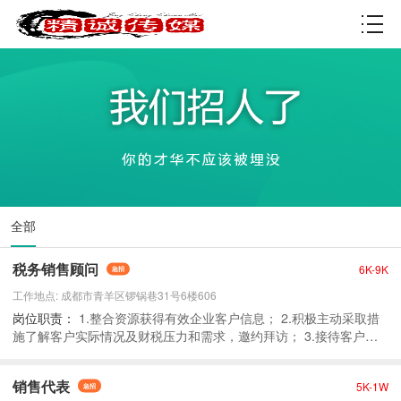
资质许可
全部
税务销售顾问
6K-9K
工作地点: 成都市青羊区锣锅巷31号6楼606
1.整合资源获得有效企业客户信息； 2.积极主动采取措
施了解客户实际情况及财税压力和需求，邀约拜访； 3.接待客户来
访或咨询，深度了解公司财税情况，并根据企业实际困难，为企业
筹划专业合理的税筹方案； 4.跟进意向合作客户，通过专业财税筹
销售代表
5K-1W
划帮助企业落地政府园区，合理合法合规享受税收优惠政策，解决