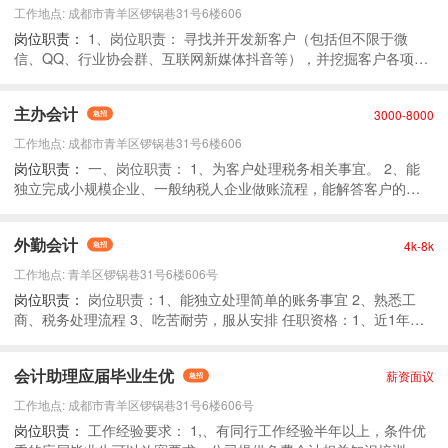
企业实际税务疑难问题； 5.配合其他部门维护客户关系。
工作地点: 成都市青羊区锣锅巷31号6楼606
1、岗位职责： 寻找并开发新客户（包括但不限于微
信、QQ、行业协会群、互联网新媒体抖音等），并挖掘客户各项业
务需求及资源； 维护新老客户资源，建立良好的长期合作关系；并
深挖掘客户与我公司各项业务合作机会； 实地拜访产业园区客户、
主办会计
3000-8000
多业务合作客户以及合作渠道，了解客户及渠道多方面具体需求；
根据客户需求，为客户提供专业办理咨询服务，促成合作； 熟练、
工作地点: 成都市青羊区锣锅巷31号6楼606
准确的向客户介绍公司业务，针对公司注册、代理记账、报税、税
一、岗位职责： 1、为客户处理税务相关事宜。 2、能
收筹划等业务，对客户提出的咨询进行解答； 2、薪酬待遇：3000
独立完成小规模企业、一般纳税人企业做账流程，能解答客户的税
—8000元/月+8—20%业务营销提成；
务问题。 3、收取客户票据等资料，整理凭证，建立账本。 4、做事
灵活变通，随机应变，办事效率快。 5、完成上级交待的其它事情。
外勤会计
4k-8k
二、任职要求： 1、要求1年以上同行业工作经验。24周岁以上，具
备会计从业资格证或初级会计职称。 2、大专以上学历，会计相关专
工作地点: 青羊区锣锅巷31号6楼606号
业，熟练应用财务软件和Office办公软件，对金蝶、用友有实际操作
岗位职责：1、能独立处理简单的账务事宜 2、熟悉工
经验。 工作时间：09：00-17：00，双休，法定节假日休
商、税务处理流程 3、吃苦耐劳，服从安排 任职资格：1、近1年有
从事本行业的工作经历 2、具备助理会计师 工作时间： 周一至周五
上午9：00至下午5:30
会计助理应届毕业生优
薪资面议
工作地点: 成都市青羊区锣锅巷31号6楼606号
工作经验要求： 1,、有同行工作经验半年以上，条件优