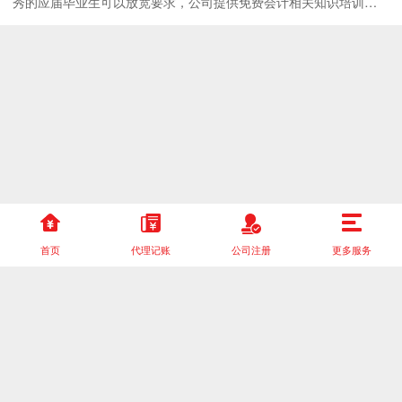
秀的应届毕业生可以放宽要求，公司提供免费会计相关知识培训。
工作内容： 1，税务报道、税种鉴定，税务申报。接受客户咨询、收
取客户票据，整理票据，核算票据，协助会计前期票据处理。 2、工
商登记注册及变更、注销等相关事宜。 3、协助会计完成日常工作。
4、协助客户完成银行开户事宜 5、负责与银行、税务、工商部门的
对外联络。 6、协助主管完成其他日常事务性工作。 7、目的为我司
培养储备管理人员，发展空间巨大。 任职资格： 1、 大专及以上学
历，会计、营销相关专
首页
代理记账
公司注册
更多服务
copyright © 2023 四川天府精诚文化传播有限公司 版权所有
备案号：
蜀ICP备2025118827号-3
即时服务：9:00-21:00 | 咨询电话：18884666606