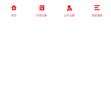
首页
代理记账
公司注册
更多服务
以上就是本站关于[企业管理咨询如何助力中小企业成长？]的详细介
绍。 如果您还有什么疑问或需求，请【立即咨询】客服或添加VX:
XXXXXX由我们的专业顾问免费为您解答。
相关标签：