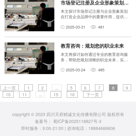
市场登记注册及企业形象策划：如何打造企业品牌？
本文探讨市场登记注册与企业形象策划
在打造企业品牌中的重要作用，提供系
统化的品牌建设策略，帮助企业树立良
2025-03-31
481
好品牌形象，提升市场竞争力。
教育咨询：规划您的职业未来
本文将探讨如何通过专业的教育咨询服
务，帮助您规划清晰的职业未来，实现
职业目标。我们将涵盖职业选择、职业
2025-03-24
485
发展路径、升学规划等方面，为您提供
全面的指导。
上一页
1
2
...
5
6
7
8
9
10
11
...
15
16
下一页
copyright © 2023 四川天府精诚文化传播有限公司 版权所有
备案号：
蜀ICP备2025118827号-3
即时服务：9:00-21:00 | 咨询电话：18884666606