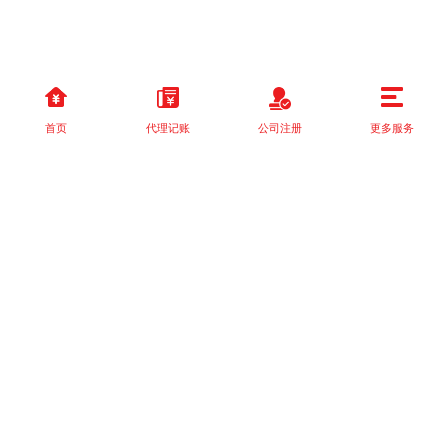
首页
代理记账
公司注册
更多服务
以上就是本站关于[国家税务总局关于落实支持小型微利企业和个体
工商户发展所得税优]的详细介绍。 如果您还有什么疑问或需求，请
【立即咨询】客服或添加VX: XXXXXX由我们的专业顾问免费为您